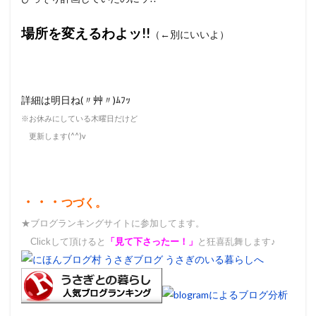
場所を変えるわよッ!!
（←別にいいよ）
詳細は明日ね(〃艸〃)ﾑﾌｯ
※お休みにしている木曜日だけど
更新します(^^)v
・・・
つづく。
★ブログランキングサイトに参加してます。
Clickして頂けると
「見て下さったー！」
と狂喜乱舞します♪