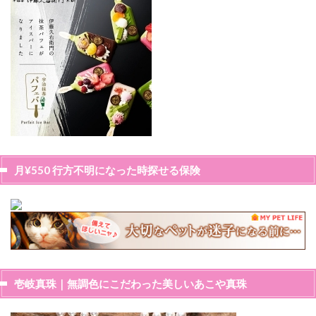
月¥550 行方不明になった時探せる保険
壱岐真珠｜無調色にこだわった美しいあこや真珠