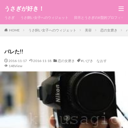
うさぎが好き！
うさぎ
うさ飼い女子へのウィジェット
卯月とうさぎのB型的プロフィール
HOME
うさ飼い女子へのウィジェット
美容
恋の女磨き
バレた!!
2016-11-17
2016-11-18
恋の女磨き
#いびき なおす
148View