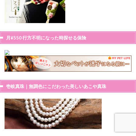
月¥550 行方不明になった時探せる保険
壱岐真珠｜無調色にこだわった美しいあこや真珠