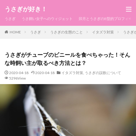
うさぎが好き！
うさぎ
うさ飼い女子へのウィジェット
卯月とうさぎのB型的プロフィール
HOME
うさぎ
うさぎの生態のこと
イタズラ対策
うさぎ
うさぎがチューブのビニールを食べちゃった！そん
な時飼い主が取るべき方法とは？
2020-04-18
2020-04-18
イタズラ対策
,
うさぎの誤飲について
5296View