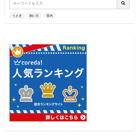
うさぎ
飼い方
室内