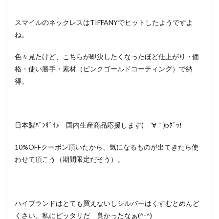
スマイルのネックレスはTIFFANYでヒットしたようですよ
ね。
色々見たけど、こちらが即決したくなったほど仕上がり・価
格・使い勝手・素材（ピンクゴールドコーティング）で納
得。
日本製ﾊﾞﾝｻﾞｲ♪ 国内生産商品応援します( ´∀｀)bｸﾞｯ!
10%OFFクーポン頂いたから、気になるものが出てきたら使
わせて頂こう（期間限定だそう）。
ハイブランドはとても買えないしシルバーはくすむとめんど
くさい。私にピッタリだ 良かったなぁ(^-^)