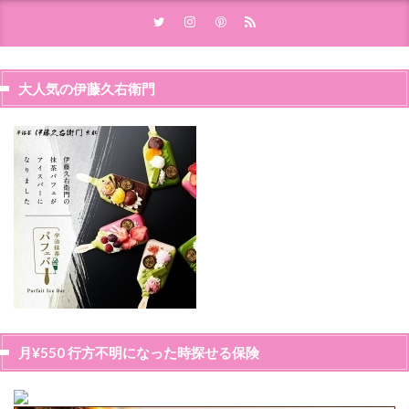
大人気の伊藤久右衛門
月¥550 行方不明になった時探せる保険