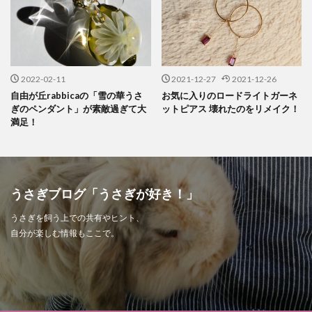
2022-02-11
2021-12-27
2021-12-26
自由が丘rabbicaの「雪の華うさ
お気に入りのロードライトガーネ
ぎのペンダント」が素敵過ぎて大
ットピアス 壊れたのをリメイク！
満足！
うさぎブログ「うさぎが好き！」
うさぎを飼う上での共有やヒント、
自分が楽しむ情報もここで。