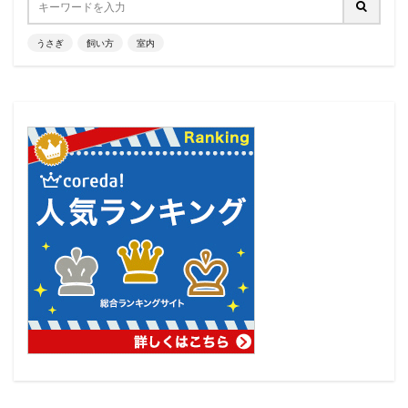
うさぎ
飼い方
室内