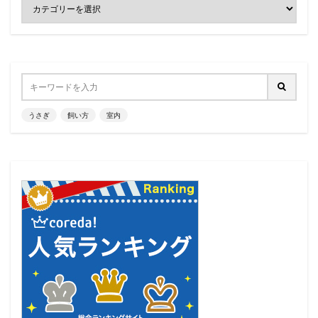
うさぎ
飼い方
室内