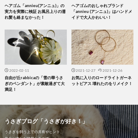
ヘアゴム「annieu(アンニュ)」の
ヘアゴムのおしゃれブランド
実力を実際に検証 お風呂上りの濡
「annieu (アンニュ)」はハンドメ
れ髪も絡まなかった！
イドで大人かわいい！
2022-02-11
2021-12-27
2021-12-26
自由が丘rabbicaの「雪の華うさ
お気に入りのロードライトガーネ
ぎのペンダント」が素敵過ぎて大
ットピアス 壊れたのをリメイク！
満足！
うさぎブログ「うさぎが好き！」
うさぎを飼う上での共有やヒント、