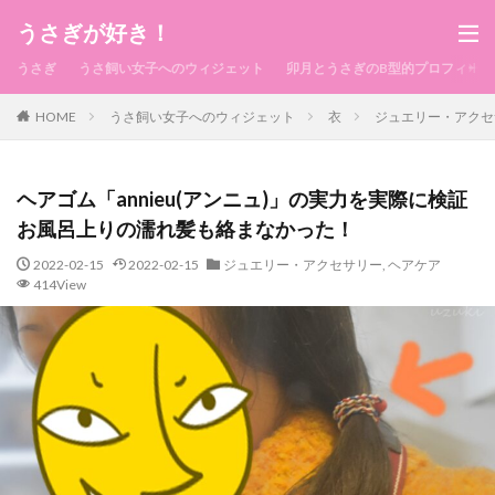
うさぎが好き！
うさぎ
うさ飼い女子へのウィジェット
卯月とうさぎのB型的プロフィール
HOME
うさ飼い女子へのウィジェット
衣
ジュエリー・アクセ
ヘアゴム「annieu(アンニュ)」の実力を実際に検証
お風呂上りの濡れ髪も絡まなかった！
2022-02-15
2022-02-15
ジュエリー・アクセサリー
,
ヘアケア
414View