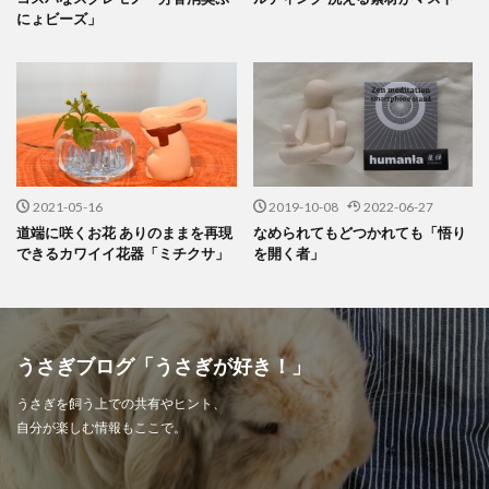
にょビーズ」
2021-05-16
2019-10-08
2022-06-27
道端に咲くお花 ありのままを再現
なめられてもどつかれても「悟り
できるカワイイ花器「ミチクサ」
を開く者」
うさぎブログ「うさぎが好き！」
うさぎを飼う上での共有やヒント、
自分が楽しむ情報もここで。