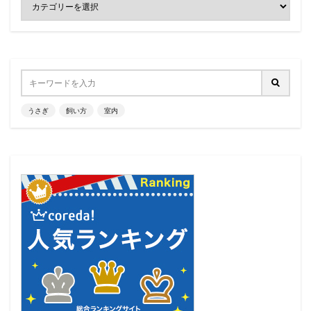
うさぎ
飼い方
室内