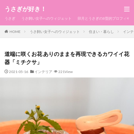
うさぎが好き！
うさぎ
うさ飼い女子へのウィジェット
卯月とうさぎのB型的プロフィール
HOME
うさ飼い女子へのウィジェット
住まい・暮らし
インテ
道端に咲くお花 ありのままを再現できるカワイイ花
器「ミチクサ」
2021-05-16
インテリア
221View