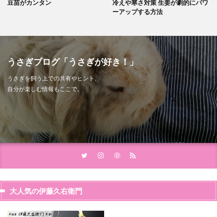
豆苗がカンタン
冷えや寒さ対策 生姜が劇的にパワ
ーアップする方法
うさぎブログ「うさぎが好き！」
うさぎを飼う上での共有やヒント、
自分が楽しむ情報もここで。
大人気の伊藤久右衛門