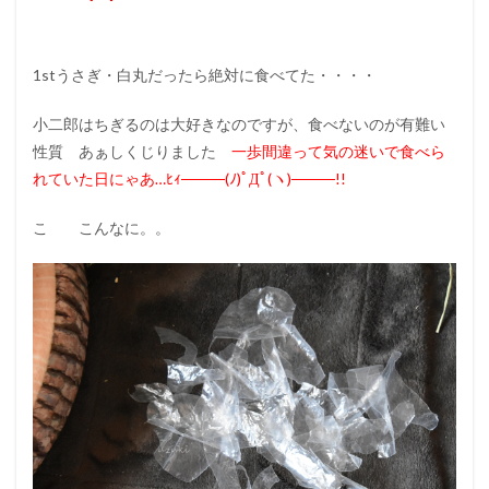
1stうさぎ・白丸だったら絶対に食べてた・・・・
小二郎はちぎるのは大好きなのですが、食べないのが有難い
性質 あぁしくじりました
一歩間違って気の迷いで食べら
れていた日にゃあ…ﾋｨ────(ﾉ)ﾟДﾟ(ヽ)────!!
こ こんなに。。