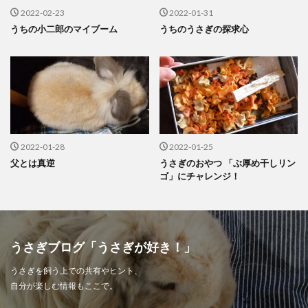
2022-02-23
2022-01-31
うちの小二郎のマイブーム
うちのうさぎの探求心
2022-01-28
2022-01-25
父とは真逆
うさぎのおやつ 「ぶ厚め干しリン
ゴ」にチャレンジ！
うさぎブログ「うさぎが好き！」
うさぎを飼う上での共有やヒント、
自分が楽しむ情報もここで。