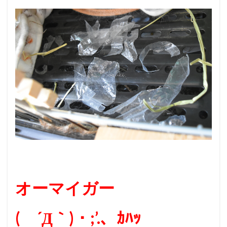
オーマイガー
( ´Д｀)・;’.、ｶﾊｯ