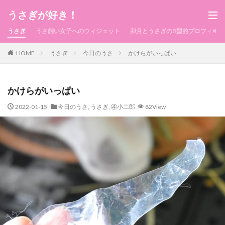
うさぎが好き！
うさぎ
うさ飼い女子へのウィジェット
卯月とうさぎのB型的プロフィール
HOME
うさぎ
今日のうさ
かけらがいっぱい
かけらがいっぱい
2022-01-15
今日のうさ
,
うさぎ
,
④小二郎
82View