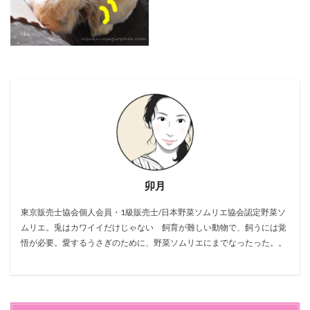
卯月
東京販売士協会個人会員・1級販売士/日本野菜ソムリエ協会認定野菜ソ
ムリエ。兎はカワイイだけじゃない 飼育が難しい動物で、飼うには覚
悟が必要。愛するうさぎのために、野菜ソムリエにまでなったった。。