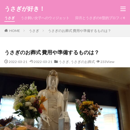
うさぎが好き！
うさぎ
うさ飼い女子へのウィジェット
卯月とうさぎのB型的プロフィール
HOME
うさぎ
うさぎのお葬式 費用や準備するものは？
うさぎのお葬式 費用や準備するものは？
2022-03-21
2022-03-21
うさぎ
,
うさぎのお葬式
233View