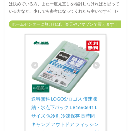
は決めている方、また一度見直しを検討しなければと思って
いる方など、少しでも参考になってくれたら幸いです<(_ _)>
ホームセンターに無ければ、楽天やアマゾンで買えます！
送料無料 LOGOS/ロゴス 倍速凍
結・氷点下パック L 81660641 L
サイズ 保冷剤 冷凍保存 長時間 
キャンプ アウトドア フィッシン