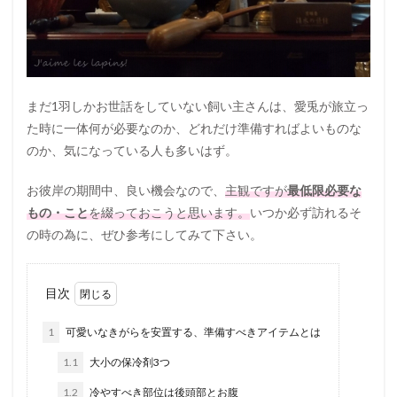
まだ1羽しかお世話をしていない飼い主さんは、愛兎が旅立っ
た時に一体何が必要なのか、どれだけ準備すればよいものな
のか、気になっている人も多いはず。
お彼岸の期間中、良い機会なので、
主観ですが
最低限必要な
もの・こと
を綴っておこうと思います。
いつか必ず訪れるそ
の時の為に、ぜひ参考にしてみて下さい。
目次
1
可愛いなきがらを安置する、準備すべきアイテムとは
1.1
大小の保冷剤3つ
1.2
冷やすべき部位は後頭部とお腹