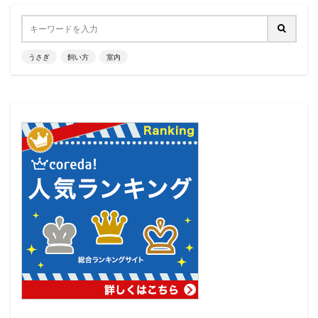
うさぎ
飼い方
室内