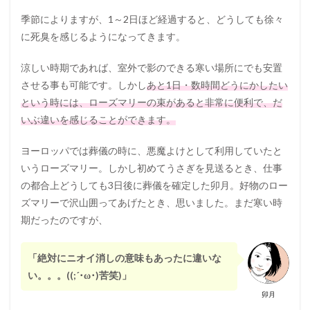
季節によりますが、1～2日ほど経過すると、どうしても徐々
に死臭を感じるようになってきます。
涼しい時期であれば、室外で影のできる寒い場所にでも安置
させる事も可能です。しかし
あと1日・数時間どうにかしたい
という時には、ローズマリーの束があると非常に便利で、だ
いぶ違いを感じることができます。
ヨーロッパでは葬儀の時に、悪魔よけとして利用していたと
いうローズマリー。しかし初めてうさぎを見送るとき、仕事
の都合上どうしても3日後に葬儀を確定した卯月。好物のロー
ズマリーで沢山囲ってあげたとき、思いました。まだ寒い時
期だったのですが、
「絶対にニオイ消しの意味もあったに違いな
い。。。((;´･ω･)苦笑)」
卯月