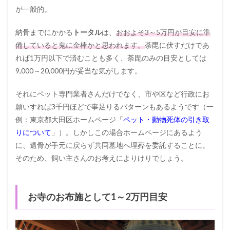
が一般的。
納骨までにかかる
トータル
は、
おおよそ3～5万円が目安に準
備していると鬼に金棒かと思われます。
荼毘に伏すだけであ
れば1万円以下で済むことも多く、荼毘のみの目安としては
9,000～20,000円が妥当な気がします。
それにペット専門業者さんだけでなく、市や区など行政にお
願いすれば3千円ほどで事足りるパターンもあるようです（一
例：東京都大田区ホームページ「
ペット・動物死体の引き取
りについて
」）。しかしこの場合ホームページにあるよう
に、遺骨が手元に戻らず共同墓地へ埋葬を委託することに。
そのため、飼い主さんのお考えによりけりでしょう。
お寺のお布施として1～2万円目安