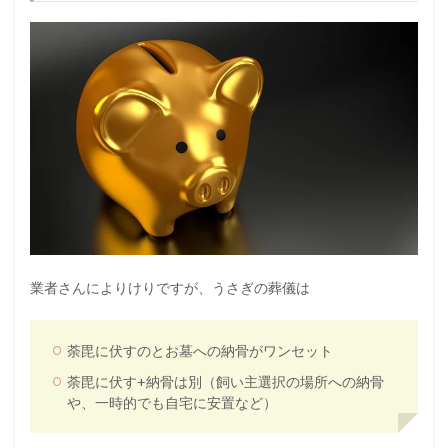
業者さんによりけりですが、うさぎの葬儀は
荼毘に伏すのとお墓への納骨がワンセット
荼毘に伏す+納骨は別（飼い主選択の場所への納骨
や、一時的でも自宅に安置など）