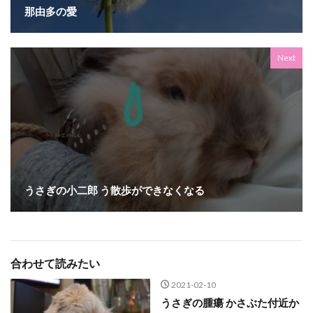
那由多の愛
Next
うさぎの小二郎 う散歩ができなくなる
合わせて読みたい
2021-02-10
うさぎの腫瘍 かさぶた付近か