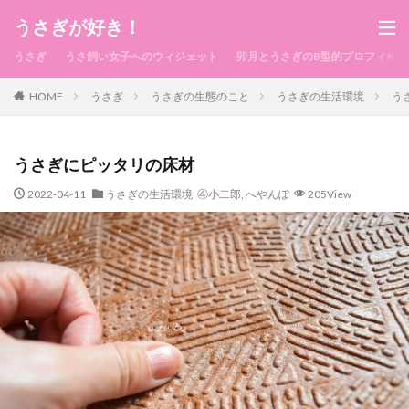
うさぎが好き！
うさぎ
うさ飼い女子へのウィジェット
卯月とうさぎのB型的プロフィール
HOME
うさぎ
うさぎの生態のこと
うさぎの生活環境
う
うさぎにピッタリの床材
2022-04-11
うさぎの生活環境
,
④小二郎
,
へやんぽ
205View