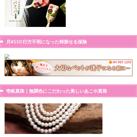
月¥550 行方不明になった時探せる保険
壱岐真珠｜無調色にこだわった美しいあこや真珠