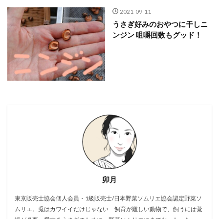
2021-09-11
うさぎ好みのおやつに干しニ
ンジン 咀嚼回数もグッド！
卯月
東京販売士協会個人会員・1級販売士/日本野菜ソムリエ協会認定野菜ソ
ムリエ。兎はカワイイだけじゃない 飼育が難しい動物で、飼うには覚