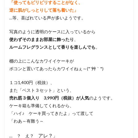
「使ってもピリピリすることがなく、
逆に肌がしっとりして落ち着いた」
…等、喜ばれている声が多いようです。
写真のように透明のケースに入っているから
使わずそのままお部屋に飾ったり
、
ルームフレグランスとして香りを楽しんでも
。
棚の上にこんなカワイイケーキが
ポコンと置いてあったらカワイイねぇ～(*´艸｀*)
１コ1,400円（税抜）、
また「ベスト３セット」という、
売れ筋３個入り 3,990円（税抜）が人気
のようです。
ケーキ箱も準備してくれるから、
「ハイ♪ ケーキ買ってきたよ」って渡して
「わあ～有難う～
アレ？
… ？ え？
」