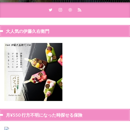
大人気の伊藤久右衛門
月¥550 行方不明になった時探せる保険