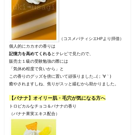
（コスメパティシエHPより拝借）
個人的にカカオの香りは
記憶力を高めてくれる
とテレビで見たので、
販売士１級の受験勉強の際には
「気休め程度で良いから」と
この香りのグッズを傍に置いて頑張りました…(；´∀｀)
癒やされますしね、焦りがスッと緩むから助かりました。
【バナナ】オイリー肌・毛穴が気になる方へ
トロピカルなチョコ＆バナナの香り
（バナナ果実エキス配合）