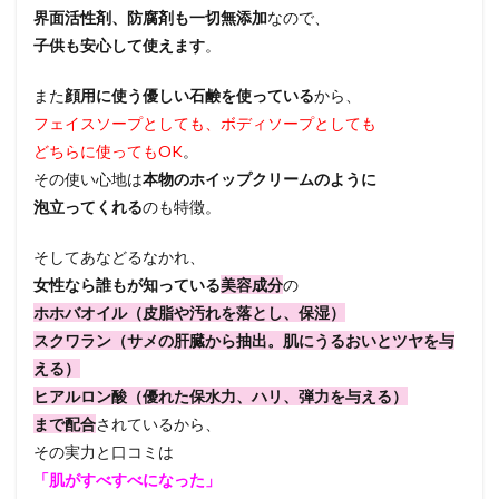
界面活性剤、防腐剤も一切無添加
なので、
子供も安心して使えます
。
また
顔用に使う優しい石鹸を使っている
から、
フェイスソープとしても、ボディソープとしても
どちらに使ってもOK
。
その使い心地は
本物のホイップクリームのように
泡立ってくれる
のも特徴。
そしてあなどるなかれ、
女性なら誰もが知っている
美容成分
の
ホホバオイル（皮脂や汚れを落とし、保湿）
スクワラン（サメの肝臓から抽出。肌にうるおいとツヤを与
える）
ヒアルロン酸（優れた保水力、ハリ、弾力を与える）
まで配合
されているから、
その実力と口コミは
「肌がすべすべになった」