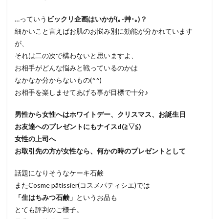
…っていう
ビックリ企画はいかが(｡-艸･｡)？
細かいこと言えばお肌のお悩み別に効能が分かれています
が、
それは二の次で構わないと思いますよ、
お相手がどんな悩みと戦っているのかは
なかなか分からないもの(^^)
お相手を楽しませてあげる事が目標で十分♪
男性から女性へはホワイトデー、クリスマス、お誕生日
お友達へのプレゼントにもナイスd(≧▽≦)
女性の上司へ
お取引先の方が女性なら、何かの時のプレゼントとして
話題になりそうなケーキ石鹸
またCosme pâtissier(コスメパティシエ)では
「生はちみつ石鹸」
というお品も
とても評判のご様子。