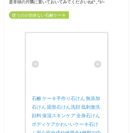
是非頭の片隅に置いておいてみてくださいね(^_^)/~
使うのが勿体ない石鹸ケーキ
石鹸 ケーキ手作り石けん 無添加
石けん 固形石けん洗顔 低刺激洗
顔料 保湿スキンケア 全身石けん 
ボディケアかわいいケーキ石け
ん安心安全成分使用全6種類の中