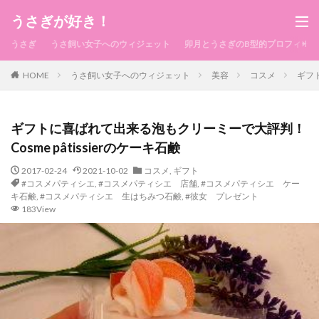
うさぎが好き！
うさぎ
うさ飼い女子へのウィジェット
卯月とうさぎのB型的プロフィール
HOME
うさ飼い女子へのウィジェット
美容
コスメ
ギフト
ギフトに喜ばれて出来る泡もクリーミーで大評判！
Cosme pâtissierのケーキ石鹸
2017-02-24
2021-10-02
コスメ
,
ギフト
#コスメパティシエ
,
#コスメパティシエ 店舗
,
#コスメパティシエ ケー
キ石鹸
,
#コスメパティシエ 生はちみつ石鹸
,
#彼女 プレゼント
183View