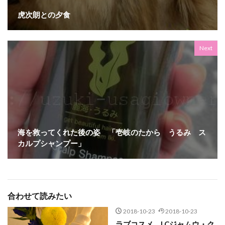
虎次朗との夕食
Next
海を救ってくれた後の姿 「壱岐のたから うるみ ス
カルプシャンプー」
合わせて読みたい
2018-10-23
2018-10-23
ラブコスメ LCジャムウ・ク