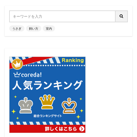
うさぎ
飼い方
室内