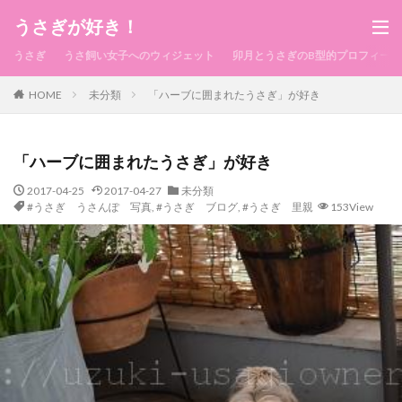
うさぎが好き！
うさぎ
うさ飼い女子へのウィジェット
卯月とうさぎのB型的プロフィール
HOME
未分類
「ハーブに囲まれたうさぎ」が好き
「ハーブに囲まれたうさぎ」が好き
2017-04-25
2017-04-27
未分類
#うさぎ うさんぽ 写真
,
#うさぎ ブログ
,
#うさぎ 里親
153View