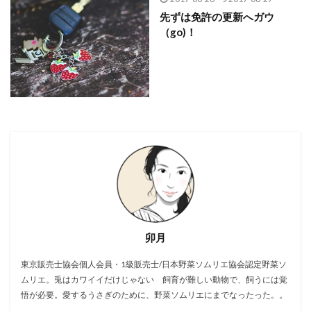
先ずは免許の更新へガウ
（go)！
卯月
東京販売士協会個人会員・1級販売士/日本野菜ソムリエ協会認定野菜ソ
ムリエ。兎はカワイイだけじゃない 飼育が難しい動物で、飼うには覚
悟が必要。愛するうさぎのために、野菜ソムリエにまでなったった。。