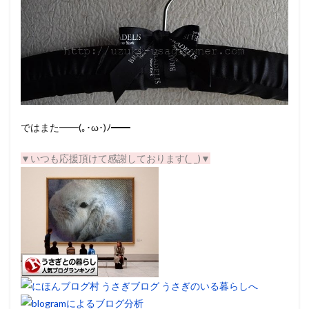
ではまた━━(｡･ω･)ﾉ━━
▼いつも応援頂けて感謝しております(_ _)▼