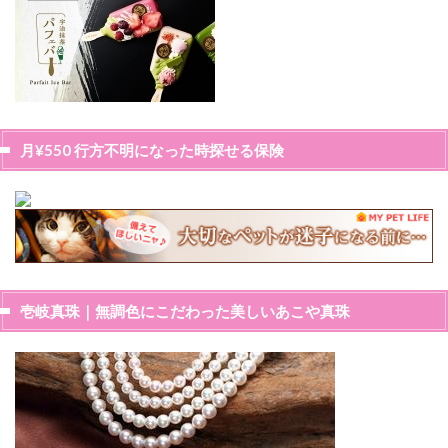
月¥550 行方不明になった時探せる保険
壱岐真珠｜無調色にこだわった美しいあこや真珠