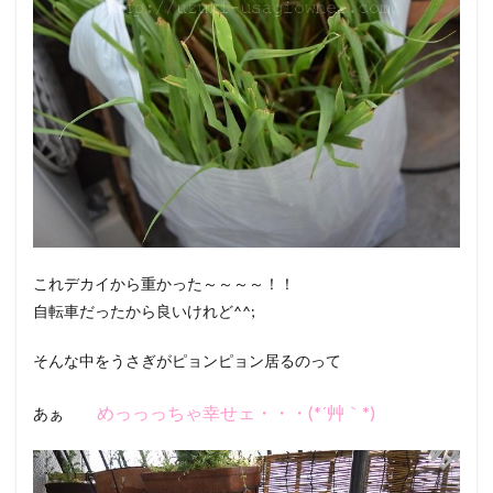
これデカイから重かった～～～～！！
自転車だったから良いけれど^^;
そんな中をうさぎがピョンピョン居るのって
めっっっちゃ幸せェ・・・(*´艸｀*)
あぁ