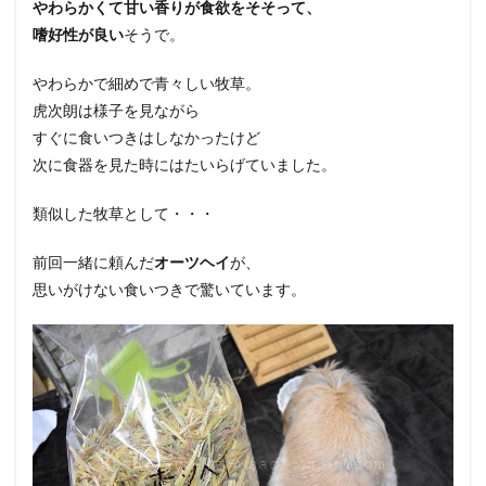
やわらかくて甘い香りが食欲をそそって、
嗜好性が良い
そうで。
やわらかで細めで青々しい牧草。
虎次朗は様子を見ながら
すぐに食いつきはしなかったけど
次に食器を見た時にはたいらげていました。
類似した牧草として・・・
前回一緒に頼んだ
オーツヘイ
が、
思いがけない食いつきで驚いています。