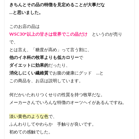
きちんとその品の特徴を見定めることが大事だな
…と思いました。
このお店の品は
WSC30°以上の甘さは世界でこの品だけ
というのが売り
で、
とは言え、「糖度が高め」って言う割に、
他のイネ科の牧草よりも低カロリー
で
ダイエットに効果的
だったり、
消化しにくい繊維質
でお腹の健康にグッド …と
この商品を、お店は説明しています。
何だかいたれりつくせりの性質を持つ牧草だな。
メーカーさんでいろんな特徴のオーツヘイがあるんですね。
淡い黄色のような色
で、
ふんわりしてやわらか 手触りが良いです。
初めての感触でした。