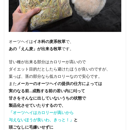
オーツヘイは
イネ科の麦系牧草
で、
あの「えん麦」が出来る牧草
です。
甘い種が出来る部分はカロリーが高いので
ダイエット目的だとしたら避けたほうが良いのですが、
葉っぱ、茎の部分なら低カロリーなので安心です。
また
メーカーのオーツヘイの提供の仕方によっては
実のなる前…成熟する前の若い内に刈って
甘さをそんなに出していないうちの状態で
製品化させていたりするので、
「オーツヘイはカロリーが高いから
与えないほうが良いわ、きっと！」
と
頭ごなしに毛嫌いせずに