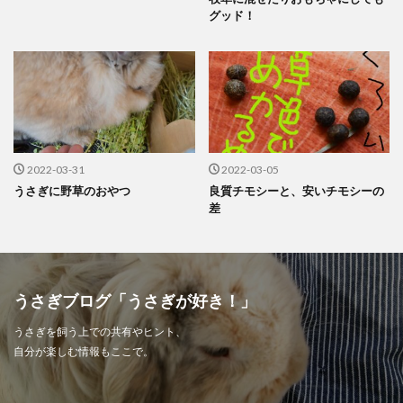
グッド！
2022-03-31
2022-03-05
うさぎに野草のおやつ
良質チモシーと、安いチモシーの
差
うさぎブログ「うさぎが好き！」
うさぎを飼う上での共有やヒント、
自分が楽しむ情報もここで。