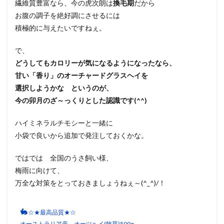
繊維質豊富なら、今の虎次朗は
換毛期
だから
お腹の調子を絶好調にさせるには
積極的に与えたいですねぇ。
で、
どうしてもカロリーが気になるようになったなら、
甘い「香り」のオーチャードグラスヘイを
選択しようかな というのが、
今の卯月のざ～っくりとした認識です(^^)
ハイミネラルチモシーと一緒に
小袋で良いから追加で発注しておくかな。
ではでは 全国のうさ飼い様、
梅雨に向けて、
万全な対策をとっておきましょうねぇ～(^_^)/！
🐇
☆★最高品質★☆
オーストラリア産 オーツヘイ(牧草)500g