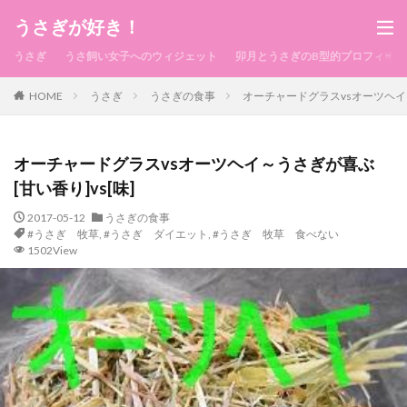
うさぎが好き！
うさぎ
うさ飼い女子へのウィジェット
卯月とうさぎのB型的プロフィール
HOME
うさぎ
うさぎの食事
オーチャードグラスvsオーツヘイ～
オーチャードグラスvsオーツヘイ～うさぎが喜ぶ
[甘い香り]vs[味]
2017-05-12
うさぎの食事
#うさぎ 牧草
,
#うさぎ ダイエット
,
#うさぎ 牧草 食べない
1502View