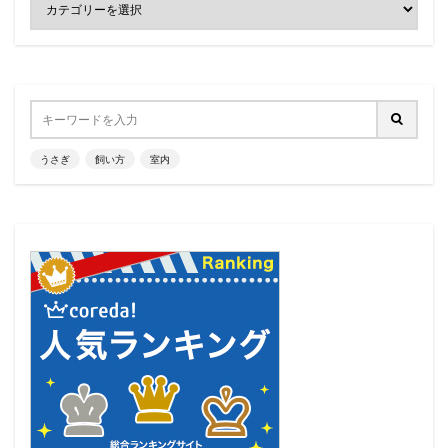
うさぎ
飼い方
室内