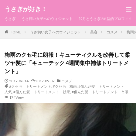
うさぎが好き！
うさぎ
うさ飼い女子へのウィジェット
卯月とうさぎのB型的プロフィール
HOME
うさ飼い女子へのウィジェット
美容
コスメ
梅雨
梅雨のクセ毛に朗報！キューティクルを改善して柔
ツヤ髪に「キューテック 4週間集中補修トリートメ
ント」
2017-06-14
2017-09-07
コスメ
#クセ毛 トリートメント
,
#クセ毛 梅雨
,
#傷んだ髪 トリートメント
人気
,
#傷んだ髪 トリートメント 効果
,
#傷んだ髪 トリートメント 市販
174View