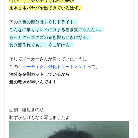
何かこう、
チリチリうねった髪が
１本１本パヤパヤ出てきているはず。
下の
水色の部分は手ぐしドライ中、
こんなに早くキレイに収まる巻き髪になんない。
もっとグッズグズの巻き髪もどきになる。
巻き髪作れても、すぐに解ける。
そしてメーカーさんが仰っていたように、
この
キューティクル強化トリートメント
って、
油分を９割カットしているから
髪の乾きが早いんです！
翌朝、寝起きの頭
恥ずかしげもなく写しましたよ