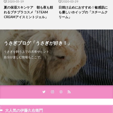
2020-05-19
2020-03-29
夏の保湿スキンケア 朝も夜も頼
日焼け止めにおすすめ！敏感肌に
れるプチプラコスメ「STEAM
も優しいホイップの「スチームク
CREAMアイスミントジェル」
リーム」
うさぎブログ「うさぎが好き！」
うさぎを飼う上での共有やヒント、
自分が楽しむ情報もここで。
大人気の伊藤久右衛門