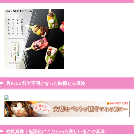
月¥550 行方不明になった時探せる保険
壱岐真珠｜無調色にこだわった美しいあこや真珠