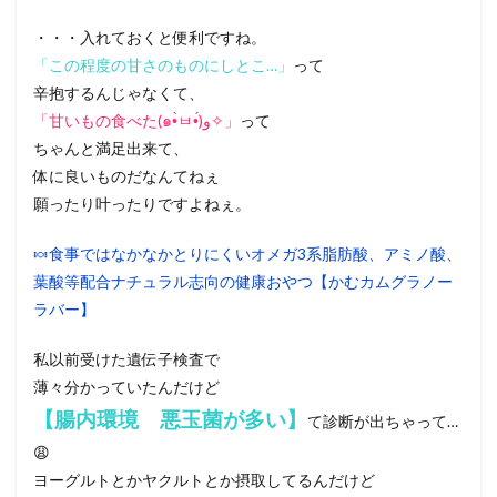
・・・入れておくと便利ですね。
「この程度の甘さのものにしとこ…」
って
辛抱するんじゃなくて、
「甘いもの食べた(๑•̀ㅂ•́)و✧」
って
ちゃんと満足出来て、
体に良いものだなんてねぇ
願ったり叶ったりですよねぇ。
🍬食事ではなかなかとりにくいオメガ3系脂肪酸、アミノ酸、
葉酸等配合ナチュラル志向の健康おやつ【かむカムグラノー
ラバー】
私以前受けた遺伝子検査で
薄々分かっていたんだけど
【腸内環境 悪玉菌が多い】
て診断が出ちゃって…
😩
ヨーグルトとかヤクルトとか摂取してるんだけど