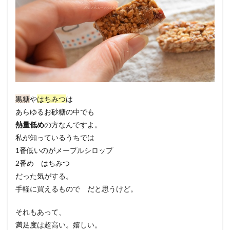
黒糖
や
はちみつ
は
あらゆるお砂糖の中でも
熱量低め
の方なんですよ。
私が知っているうちでは
1番低いのがメープルシロップ
2番め はちみつ
だった気がする。
手軽に買えるもので だと思うけど。
それもあって、
満足度は超高い。嬉しい。