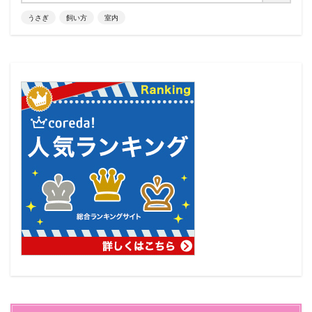
うさぎ
飼い方
室内