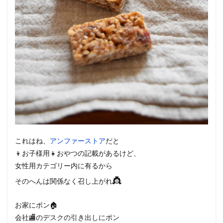
これはね、
アンファーストア
だと
👦お子様用👧おやつの記載があるけど、
女性用カテゴリー内に有るから
👸
そのへんは関係なく召し上がれ
お家にポン🏠
会社🏬のデスクの引き出しにポン