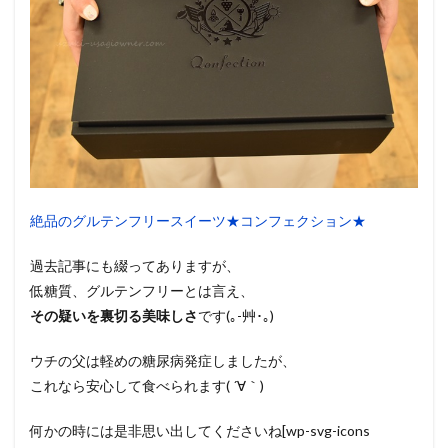
絶品のグルテンフリースイーツ★コンフェクション★
過去記事にも綴ってありますが、
低糖質、グルテンフリーとは言え、
その疑いを裏切る美味しさ
です(｡-艸･｡)
ウチの父は軽めの糖尿病発症しましたが、
これなら安心して食べられます( ´∀｀)
何かの時には是非思い出してくださいね[wp-svg-icons