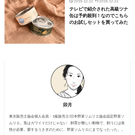
2018-12-22
2018-12-22
テレビで紹介された高級ツナ
缶は予約殺到！なのでこちら
のお試しセットを買ってみた
卯月
東京販売士協会個人会員・1級販売士/日本野菜ソムリエ協会認定野菜ソ
ムリエ。兎はカワイイだけじゃない 飼育が難しい動物で、飼うには覚
悟が必要。愛するうさぎのために、野菜ソムリエにまでなったった。。