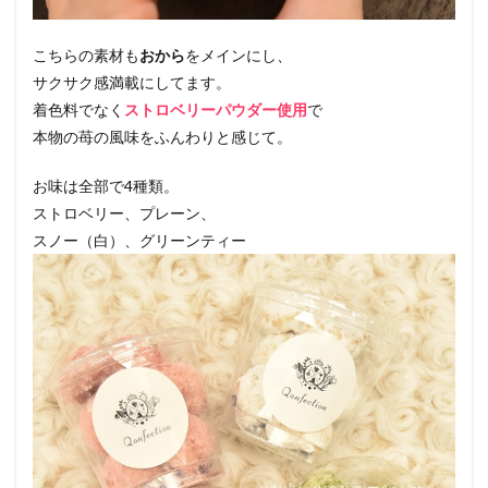
こちらの素材も
おから
をメインにし、
サクサク感満載にしてます。
着色料でなく
ストロベリーパウダー使用
で
本物の苺の風味をふんわりと感じて。
お味は全部で4種類。
ストロベリー、プレーン、
スノー（白）、グリーンティー