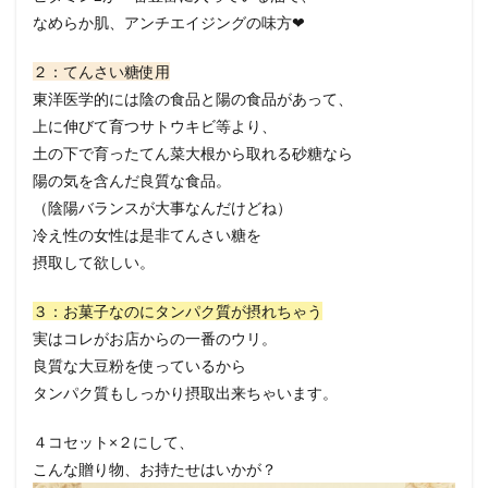
なめらか肌、アンチエイジングの味方❤
２：てんさい糖使用
東洋医学的には陰の食品と陽の食品があって、
上に伸びて育つサトウキビ等より、
土の下で育ったてん菜大根から取れる砂糖なら
陽の気を含んだ良質な食品。
（陰陽バランスが大事なんだけどね）
冷え性の女性は是非てんさい糖を
摂取して欲しい。
３：お菓子なのにタンパク質が摂れちゃう
実はコレがお店からの一番のウリ。
良質な大豆粉を使っているから
タンパク質もしっかり摂取出来ちゃいます。
４コセット×２にして、
こんな贈り物、お持たせはいかが？