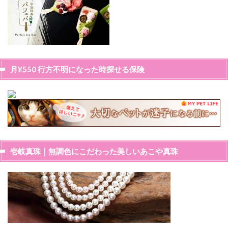
月¥550 行方不明になった時探せる保険
壱岐真珠｜無調色にこだわった美しいあこや真珠