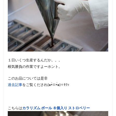
１日いくつ生産するんだか。。。
根気勝負の作業ですよーホント。
このお品については是非
過去記事
をご覧くだされ(๑•̀ㅁ•́๑)✧ｷﾘｯ
こちらは
カラリズム ボール ８個入り ストロベリー