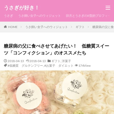
うさぎが好き！
うさぎ
うさ飼い女子へのウィジェット
卯月とうさぎのB型的プロフィール
HOME
うさ飼い女子へのウィジェット
ギフト
糖尿病の父に食
糖尿病の父に食べさせてあげたい！ 低糖質スイー
ツ「コンフィクション」のオススメたち
2018-04-13
2018-04-13
ギフト
,
洋菓子
#低糖質 グルテンフリー
,
#お菓子 ダイエット
174View