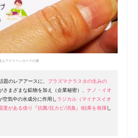
策エアクリーンカードの裏
話題のレアアースに、
プラズマクラスタの生みの
がさまざまな鉱物を加え（企業秘密）、
ナノ・イオ
が空気中の水成分に作用し
ラジカル（マイナスイオ
湿度がある借り『抗菌/抗カビ/消臭』l効果を発揮
し