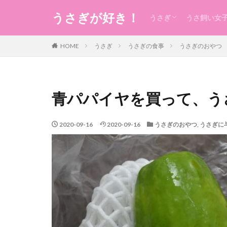
うさぎが好き！
うさぎ
うさ飼い女
うさぎの生態のこと
うさぎの食事
うさ用品
グルーミング
ケガ
今日のうさ
衣
食
住まい・暮
コスメ
健康
お稽古・レ
ギフト
日本のもの
風水
未分類
HOME
うさぎ
うさぎの食事
うさぎのおやつ
青パパイヤを買って、う
2020-09-16
2020-09-16
うさぎのおやつ
,
うさぎに