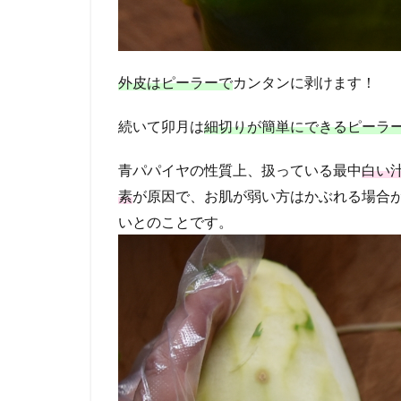
外皮はピーラーで
カンタンに剥けます！
続いて卯月は
細切りが簡単にできるピーラ
青パパイヤの性質上、扱っている最中
白い
素
が原因で、お肌が弱い方はかぶれる場合
いとのことです。