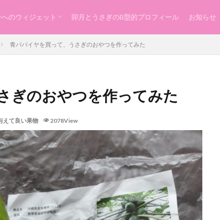
子へのウィジェット
卯月とうさぎのB型的プロフィール
お知らせ
らし
ッスン
づくり
青パパイヤを買って、うさぎのおやつを作ってみた
さぎのおやつを作ってみた
与えて良い果物
2078View