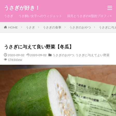
うさぎが好き！
うさぎ
うさ飼い女子へのウィジェット
卯月とうさぎのB型的プロフィール
HOME
うさぎ
うさぎの食事
うさぎのおやつ
うさぎに与
うさぎに与えて良い野菜【冬瓜】
2020-09-02
2020-09-02
うさぎのおやつ
,
うさぎに与えてよい野菜
1761View