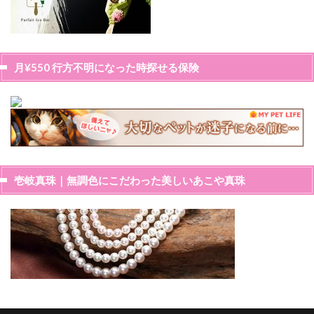
月¥550 行方不明になった時探せる保険
壱岐真珠｜無調色にこだわった美しいあこや真珠