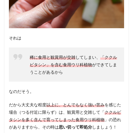
それは
稀に食用と観賞用が交雑
してしまい、
「ククル
ビタシン」を含む食用ウリ科植物
ができてしま
うことがあるから
なのだそう。
だから大丈夫な程度
以上に、とんでもなく強い苦み
を感じた
場合（つる付近に限らず）は、観賞用と交雑して「
ククルビ
タシンを多く含んで育ってしまった食用ウリ科植物
」の恐れ
がありますから、その時は
思い切って即処分
しましょう！