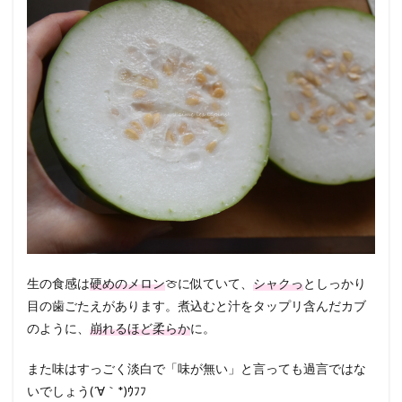
生の食感は
硬めのメロン
🍈に似ていて、
シャクっ
としっかり
目の歯ごたえがあります。煮込むと汁をタップリ含んだカブ
のように、
崩れるほど柔らか
に。
また味はすっごく淡白で「味が無い」と言っても過言ではな
いでしょう(´∀｀*)ｳﾌﾌ