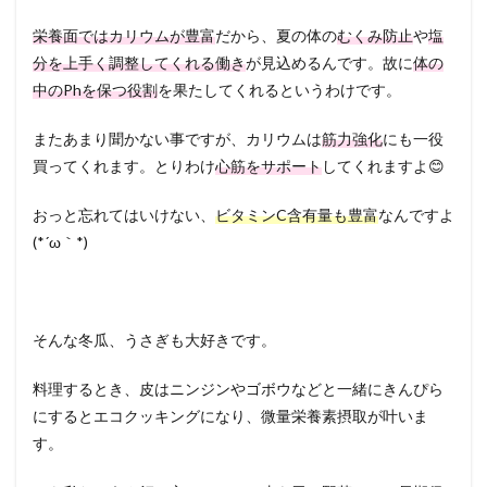
栄養面ではカリウムが豊富
だから、夏の体の
むくみ防止
や
塩
分を上手く調整してくれる働き
が見込めるんです。故に
体の
中のPhを保つ役割
を果たしてくれるというわけです。
またあまり聞かない事ですが、カリウムは
筋力強化
にも一役
買ってくれます。とりわけ
心筋をサポート
してくれますよ😊
おっと忘れてはいけない、
ビタミンC含有量も豊富
なんですよ
(*´ω｀*)
そんな冬瓜、うさぎも大好きです。
料理するとき、皮はニンジンやゴボウなどと一緒にきんぴら
にするとエコクッキングになり、微量栄養素摂取が叶いま
す。