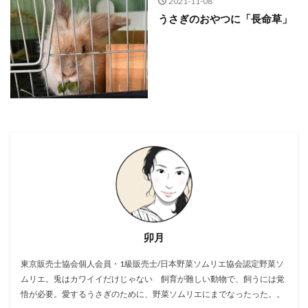
2021-11-08
うさぎのおやつに「長命草」
卯月
東京販売士協会個人会員・1級販売士/日本野菜ソムリエ協会認定野菜ソ
ムリエ。兎はカワイイだけじゃない 飼育が難しい動物で、飼うには覚
悟が必要。愛するうさぎのために、野菜ソムリエにまでなったった。。