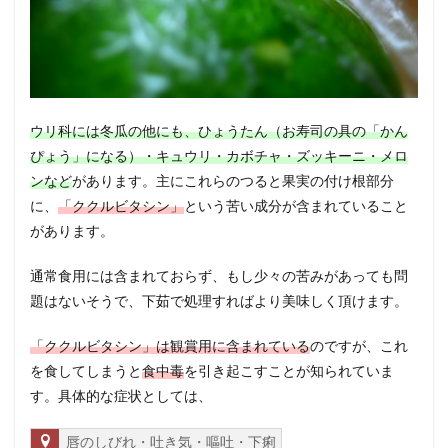
ウリ科には冬瓜の他にも、ひょうたん（お寿司の具の「かん
ぴょう」になる）・キュウリ・カボチャ・ズッキーニ・メロ
ンなど
があります。主にこれらのつると果実の付け根部分
に、
「ククルビタシン」
という苦い成分が含まれていること
があります。
通常食用には含まれておらず、もし少々の苦みがあっても問
題はないそうで、下茹で処理すればより美味しく頂けます。
「ククルビタシン」は観賞用に含まれている
のですが、これ
を食してしまうと
食中毒
を引き起こすことが知られていま
す。具体的な症状としては、
唇のしびれ・吐き気・嘔吐・下痢