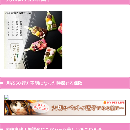
月¥550 行方不明になった時探せる保険
壱岐真珠｜無調色にこだわった美しいあこや真珠