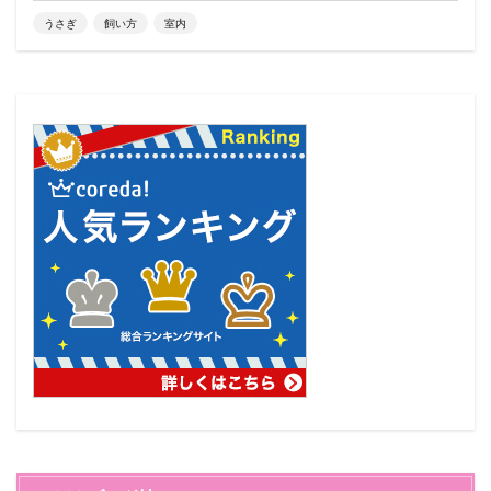
うさぎ
飼い方
室内