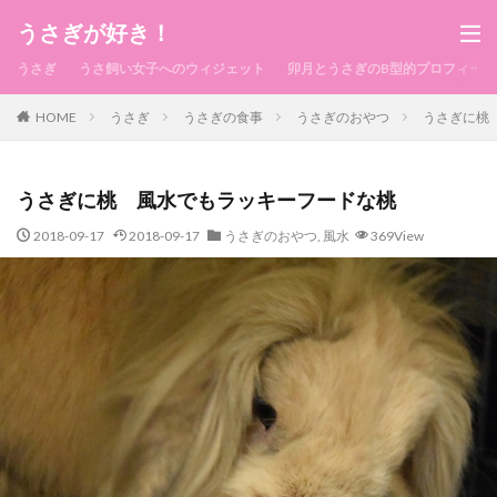
うさぎが好き！
うさぎ
うさ飼い女子へのウィジェット
卯月とうさぎのB型的プロフィール
HOME
うさぎ
うさぎの食事
うさぎのおやつ
うさぎに桃
うさぎに桃 風水でもラッキーフードな桃
2018-09-17
2018-09-17
うさぎのおやつ
,
風水
369View