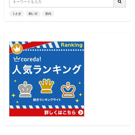
うさぎ
飼い方
室内