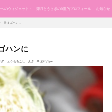
子へのウィジェット
卯月とうさぎのB型的プロフィール
お知らせ
らし
ッスン
づくり
 中身はゴハンに
ゴハンに
さぎ とうもろこし えさ
254View