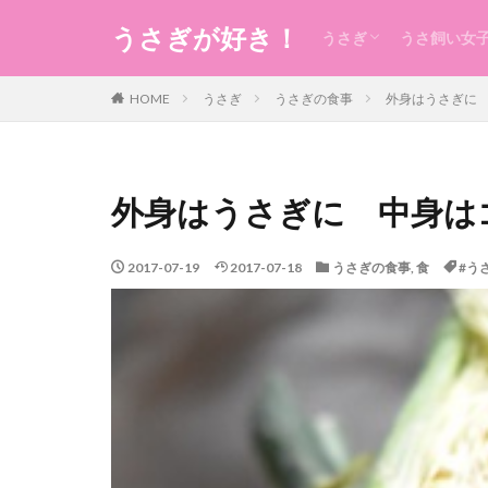
うさぎが好き！
うさぎ
うさ飼い女
うさぎの生態のこと
うさぎの食事
うさ用品
グルーミング
ケガ
今日のうさ
衣
食
住まい・暮
コスメ
健康
お稽古・レ
ギフト
日本のもの
風水
未分類
HOME
うさぎ
うさぎの食事
外身はうさぎに
外身はうさぎに 中身は
2017-07-19
2017-07-18
うさぎの食事
,
食
#う