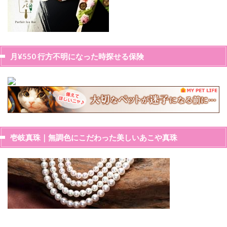
月¥550 行方不明になった時探せる保険
壱岐真珠｜無調色にこだわった美しいあこや真珠