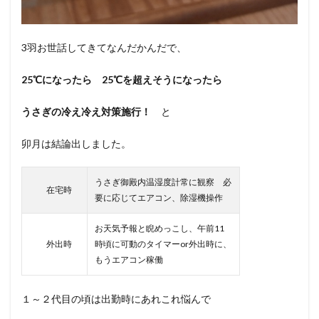
3羽お世話してきてなんだかんだで、
25℃になったら 25℃を超えそうになったら
うさぎの冷え冷え対策施行！
と
卯月は結論出しました。
うさぎ御殿内温湿度計常に観察 必
在宅時
要に応じてエアコン、除湿機操作
お天気予報と睨めっこし、午前11
外出時
時頃に可動のタイマーor外出時に、
もうエアコン稼働
１～２代目の頃は出勤時にあれこれ悩んで