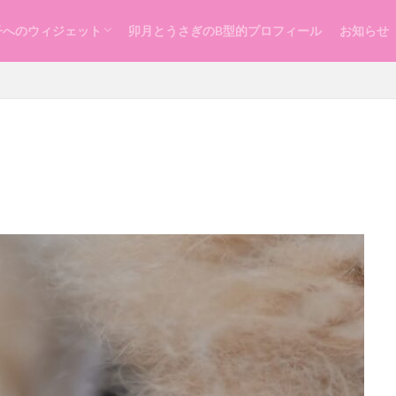
子へのウィジェット
卯月とうさぎのB型的プロフィール
お知らせ
らし
ッスン
づくり