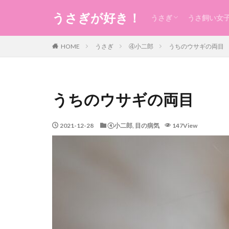
うさぎが好き！
うさぎ
うさ飼い女
うさぎの生態のこと
うさぎの食事
うさ用品
グルーミング
ケガ
今日のうさ
衣
食
住まい・暮
コスメ
健康
お稽古・レ
ギフト
日本のもの
風水
未分類
HOME
うさぎ
④小二郎
うちのウサギの両目
うちのウサギの両目
2021-12-28
④小二郎
,
目の病気
147View