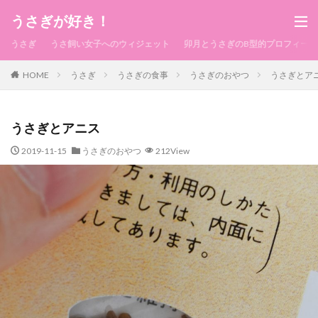
うさぎが好き！
うさぎ
うさ飼い女子へのウィジェット
卯月とうさぎのB型的プロフィール
HOME
うさぎ
うさぎの食事
うさぎのおやつ
うさぎとア
うさぎとアニス
2019-11-15
うさぎのおやつ
212View