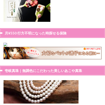
月¥550 行方不明になった時探せる保険
壱岐真珠｜無調色にこだわった美しいあこや真珠