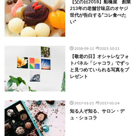
【父の日2018】船橋屋 創業
213年の老舗甘味店のオヤジ
世代が告白する“コレ食べた
い”
2018-09-11
2021-10-21
【敬老の日】オシャレなフォ
トパネル「シャコラ」でずっ
と見つめていられる写真をプ
レゼント
2017-01-21
2017-01-24
知る人ぞ知る、サロン・デ
ュ・ショコラ