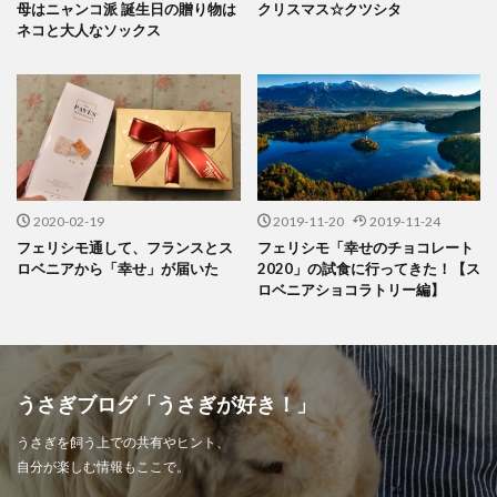
母はニャンコ派 誕生日の贈り物は
クリスマス☆クツシタ
ネコと大人なソックス
2020-02-19
2019-11-20
2019-11-24
フェリシモ通して、フランスとス
フェリシモ「幸せのチョコレート
ロベニアから「幸せ」が届いた
2020」の試食に行ってきた！【ス
ロベニアショコラトリー編】
うさぎブログ「うさぎが好き！」
うさぎを飼う上での共有やヒント、
自分が楽しむ情報もここで。