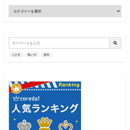
うさぎ
飼い方
室内