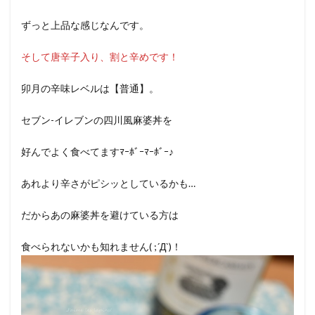
ずっと上品な感じなんです。
そして唐辛子入り、割と辛めです！
卯月の辛味レベルは【普通】。
セブン-イレブンの四川風麻婆丼を
好んでよく食べてますﾏｰﾎﾞｰﾏｰﾎﾞｰ♪
あれより辛さがピシッとしているかも…
だからあの麻婆丼を避けている方は
食べられないかも知れません( ;´Д`)！