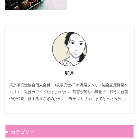
卯月
東京販売士協会個人会員・1級販売士/日本野菜ソムリエ協会認定野菜ソ
ムリエ。兎はカワイイだけじゃない 飼育が難しい動物で、飼うには覚
悟が必要。愛するうさぎのために、野菜ソムリエにまでなったった。。
カテゴリー