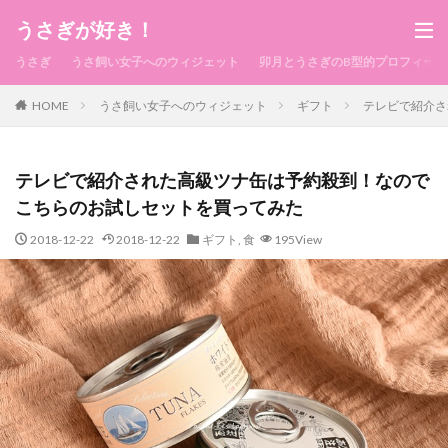
うさぎが好き！
うさぎ
うさ飼い女子へのウィジェット
卯月とうさぎのB型的プロフィール
HOME
うさ飼い女子へのウィジェット
ギフト
テレビで紹介さ
テレビで紹介された高級ツナ缶は予約殺到！なので
こちらのお試しセットを買ってみた
2018-12-22
2018-12-22
ギフト
,
食
195View