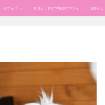
子へのウィジェット
卯月とうさぎのB型的プロフィール
お知らせ
らし
ッスン
づくり