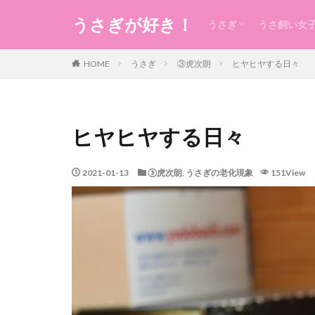
うさぎが好き！
うさぎ
うさ飼い女
うさぎの生態のこと
うさぎの食事
うさ用品
グルーミング
ケガ
今日のうさ
衣
食
住まい・暮
コスメ
健康
お稽古・レ
ギフト
日本のもの
風水
未分類
HOME
うさぎ
③虎次朗
ヒヤヒヤする日々
ヒヤヒヤする日々
2021-01-13
③虎次朗
,
うさぎの老化現象
151View