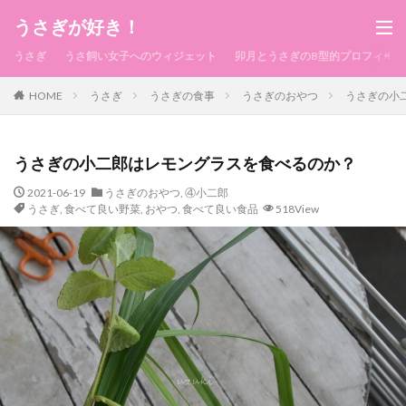
うさぎが好き！
うさぎ
うさ飼い女子へのウィジェット
卯月とうさぎのB型的プロフィール
HOME
うさぎ
うさぎの食事
うさぎのおやつ
うさぎの小
うさぎの小二郎はレモングラスを食べるのか？
2021-06-19
うさぎのおやつ
,
④小二郎
うさぎ
,
食べて良い野菜
,
おやつ
,
食べて良い食品
518View