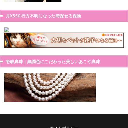
月¥550 行方不明になった時探せる保険
壱岐真珠｜無調色にこだわった美しいあこや真珠