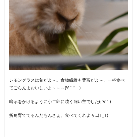
レモングラスは旬だよ～。食物繊維も豊富だよ～、一杯食べ
てごらんよおいしいよ～～～(∀｀*ゞ)
暗示をかけるように小二郎に呟く飼い主でした(;´∀｀)
折角育ててるんだもんさぁ、食べてくれよぅ…(T_T)