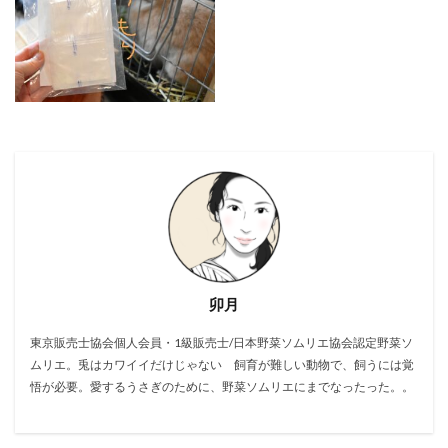
卯月
東京販売士協会個人会員・1級販売士/日本野菜ソムリエ協会認定野菜ソ
ムリエ。兎はカワイイだけじゃない 飼育が難しい動物で、飼うには覚
悟が必要。愛するうさぎのために、野菜ソムリエにまでなったった。。