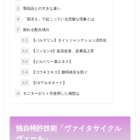
3
類似品との大きな違い
4
「肌冷え」で起こっている悲惨な現象とは
5
頼れる配合成分
5.1
【バルマリン】タイトジャンクション活性化
5.2
【ジンセンX】血流促進、皮膚温上昇
5.3
【ビルベリー葉エキス】
5.4
【コウキエキス】微弱炎症を防ぐ
5.5
【CVアルギネート】
6
モニターが１ヶ月使用した感想は
独自特許技術「ヴァイタサイクル
ヴェール」