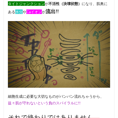
タイトジャンクション
が
不活性（決壊状態）
になり、肌奥に
流出!!
ある
水分
や
Caイオン
が
細胞生成に必要な大切なものがバンバン流れちゃうから、
益々肌が守れないという負のスパイラルに!!
それで終わりではありません。