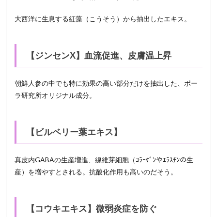
大西洋に生息する紅藻（こうそう）から抽出したエキス。
【ジンセンX】血流促進、皮膚温上昇
朝鮮人参の中でも特に効果の高い部分だけを抽出した、ポー
ラ研究所オリジナル成分。
【ビルベリー葉エキス】
真皮内GABAの生産増進、線維芽細胞（ｺﾗｰｹﾞﾝやｴﾗｽﾁﾝの生
産）を増やすとされる。抗酸化作用も高いのだそう。
【コウキエキス】微弱炎症を防ぐ