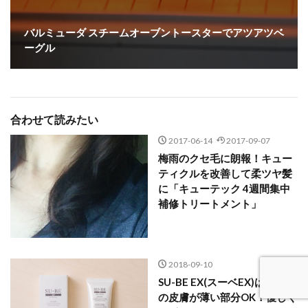
バルミューダ スチームオーブントースターでアツアツベ
ーグル
合わせて読みたい
2017-06-14
2017-09-07
梅雨のクセ毛に朗報！キュー
ティクルを改善して柔ツヤ髪
に「キューテック 4週間集中
補修トリートメント」
2018-09-10
SU-BE EX(スーベEX)は首や顔
の皮膚が薄い部分OK！優しく