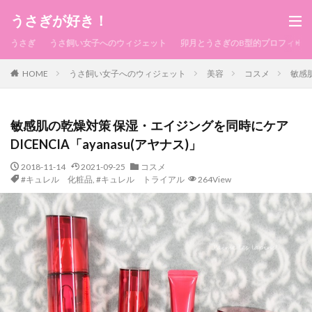
うさぎが好き！
うさぎ
うさ飼い女子へのウィジェット
卯月とうさぎのB型的プロフィール
HOME
うさ飼い女子へのウィジェット
美容
コスメ
敏感肌
敏感肌の乾燥対策 保湿・エイジングを同時にケア
DICENCIA「ayanasu(アヤナス)」
2018-11-14
2021-09-25
コスメ
#キュレル 化粧品
,
#キュレル トライアル
264View