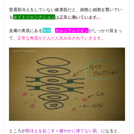
普通肌冷えをしていない健康肌だと、細胞と細胞を繋いでい
る
タイトジャンクション
は
正常に働いています。
皮膚の奥底にある
水分
、
カルシウムイオン
がしっかり留まっ
て、
正常な角質がどんどん生み出されていきます
。
ところが
肌冷えを起こす＝健やかに保てない肌
、になると、