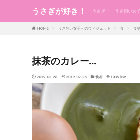
うさぎが好き！
うさぎ
うさ飼い女
うさぎの生態のこと
うさぎの食事
うさ用品
グルーミング
ケガ
今日のうさ
衣
食
住まい・暮
コスメ
健康
お稽古・レ
ギフト
日本のもの
風水
未分類
HOME
うさ飼い女子へのウィジェット
食
食
抹茶のカレー…
2019-02-28
2019-02-28
食材
103View