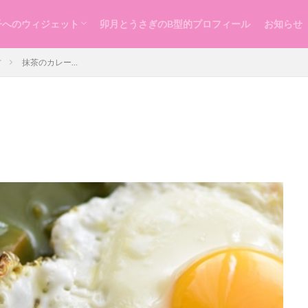
子へのウィジェット
卯月とうさぎのB型的プロフィール
お知らせ
らし
ッスン
づくり
材
抹茶のカレー…