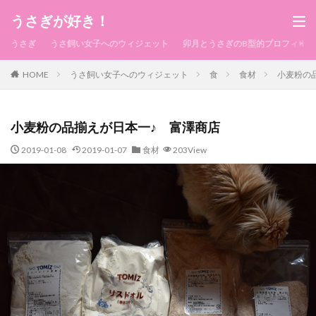
うさぎが好き！
うさぎ
うさ飼い女子へのウィジェット
卯月とうさぎのB型的プロフィール
HOME
うさ飼い女子へのウィジェット
食
食材
小麦粉の
小麦粉の品揃えが日本一♪ 富澤商店
2019-01-08
2019-01-07
食材
203View