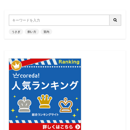
うさぎ
飼い方
室内