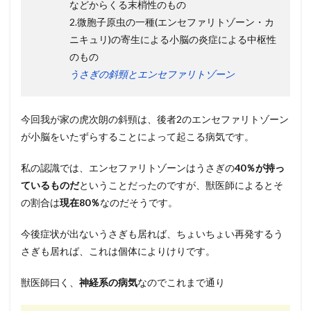
などからくる末梢性のもの
2.微胞子原虫の一種(エンセファリトゾーン・カ
ニキュリ)の寄生による小脳の炎症による中枢性
のもの
うさぎの斜頸とエンセファリトゾーン
今回我が家の虎次朗の斜頸は、後者2のエンセファリトゾーン
が小脳をいたずらすることによって起こる病気です。
私の認識では、エンセファリトゾーンはうさぎの
40％が持っ
ているものだ
ということだったのですが、獣医師によるとそ
の割合は
現在80％
なのだそうです。
今後症状が出ないうさぎも居れば、ちょいちょい再発するう
さぎも居れば、これは個体によりけりです。
獣医師曰く、
神経系の病気
なのでこれまで通り