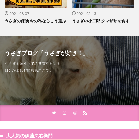
2021-08-07
2021-05-13
うさぎの保険 今の私ならこう選ぶ
うさぎの小二郎 クマザサを食す
うさぎブログ「うさぎが好き！」
うさぎを飼う上での共有やヒント、
自分が楽しむ情報もここで。
大人気の伊藤久右衛門