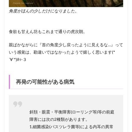
角度がほんの少しだけになりました。
食欲も甘えん坊もこれまで通りの虎次朗。
親ばかながらに『首の角度少し戻ったように見えるな…』って
いう感覚は、勘違いではなかったようで嬉しく思います(*
´∀`*)ﾎｯ-３
再発の可能性がある病気
斜頚・眼震・平衡障害(ローリング等)等の前庭
障害には次の2種類があります。
1.細菌感染(パスツレラ菌等)による内耳の異常