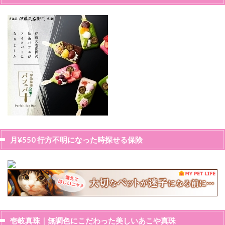
月¥550 行方不明になった時探せる保険
壱岐真珠｜無調色にこだわった美しいあこや真珠