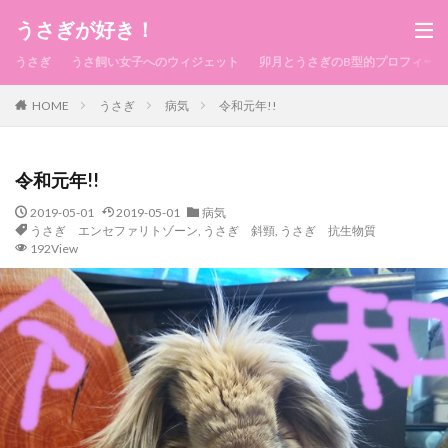
うさぎが好き！
うさぎ
うさ飼い女子へのウィジェット
卯月とうさぎのB型的プロフィール
HOME
うさぎ
病気
令和元年!!
令和元年!!
2019-05-01
2019-05-01
病気
うさぎ エンセファリトゾーン
,
うさぎ 斜頸
,
うさぎ 抗生物質
192View