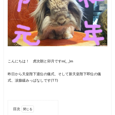
こんにちは！ 虎次朗と卯月ですm(_ _)m
昨日から天皇陛下退位の儀式、そして新天皇陛下即位の儀
式、涙腺緩みっぱなしです(TT)
目次