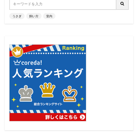
うさぎ
飼い方
室内