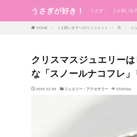
うさぎが好き！
うさぎ
うさ飼い女
うさぎの生態のこと
うさぎの食事
うさ用品
グルーミング
ケガ
今日のうさ
衣
食
住まい・暮
コスメ
健康
お稽古・レ
ギフト
日本のもの
風水
未分類
HOME
うさ飼い女子へのウィジェット
衣
ジ
クリスマスジュエリーは
な「スノールナコフレ」
2019-12-03
ジュエリー・アクセサリー
552View