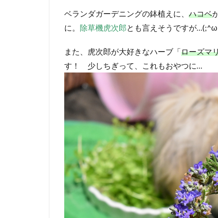
ベランダガーデニングの鉢植えに、
ハコベ
に。
除草機虎次郎
とも言えそうですが…(;^ω
また、虎次郎が大好きなハーブ「
ローズマ
す！ 少しちぎって、これもおやつに…