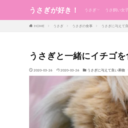
うさぎが好き！
うさぎ
うさ飼い女
うさぎの生態のこと
うさぎの食事
うさ用品
グルーミング
ケガ
今日のうさ
衣
食
住まい・暮
コスメ
健康
お稽古・レ
ギフト
日本のもの
風水
未分類
HOME
うさぎ
うさぎの食事
うさぎに与えて
うさぎと一緒にイチゴを
2020-03-26
2020-03-26
うさぎに与えて良い果物