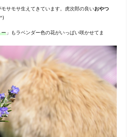
がモサモサ生えてきています。虎次郎の良い
おやつ
^)
リー
」もラベンダー色の花がいっぱい咲かせてま