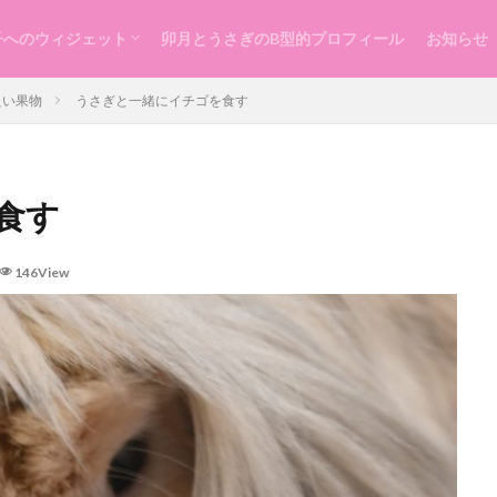
子へのウィジェット
卯月とうさぎのB型的プロフィール
お知らせ
らし
ッスン
づくり
良い果物
うさぎと一緒にイチゴを食す
食す
146View