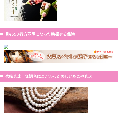
月¥550 行方不明になった時探せる保険
壱岐真珠｜無調色にこだわった美しいあこや真珠