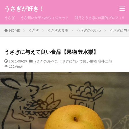
うさぎが好き！
うさぎ
うさ飼い女子へのウィジェット
卯月とうさぎのB型的プロフィール
HOME
うさぎ
うさぎの食事
うさぎのおやつ
うさぎに与
うさぎに与えて良い食品【果物 豊水梨】
2021-09-29
うさぎのおやつ
,
うさぎに与えて良い果物
,
④小二郎
122View