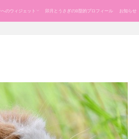
子へのウィジェット
卯月とうさぎのB型的プロフィール
お知らせ
らし
ッスン
づくり