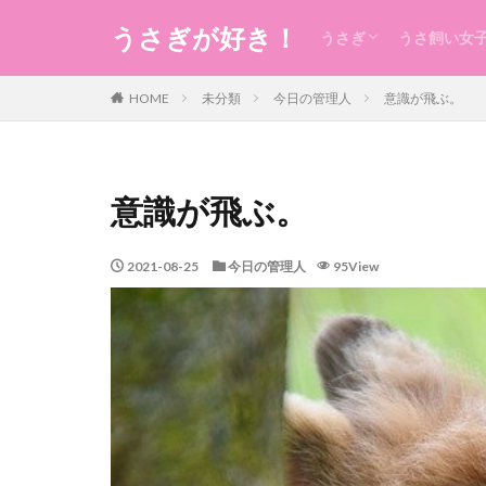
うさぎが好き！
うさぎ
うさ飼い女
うさぎの生態のこと
うさぎの食事
うさ用品
グルーミング
ケガ
今日のうさ
衣
食
住まい・暮
コスメ
健康
お稽古・レ
ギフト
日本のもの
風水
未分類
HOME
未分類
今日の管理人
意識が飛ぶ。
意識が飛ぶ。
2021-08-25
今日の管理人
95View