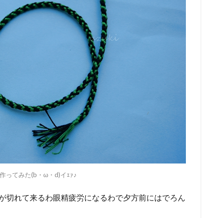
ってみた(b・ω・d)イｪｧ♪
力が切れて来るわ眼精疲労になるわで夕方前にはでろん