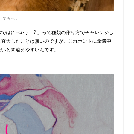
でろ～…
は(*´･ω･`)！？」って種類の作り方でチャレンジし
正直大したことは無いのですが、これホントに
全集中
ないと間違えやすいんです。