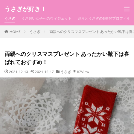
うさぎが好き！
うさぎ
うさ飼い女子へのウィジェット
卯月とうさぎのB型的プロフィール
HOME
うさぎ
両親へのクリスマスプレゼント あったかい靴下は喜
両親へのクリスマスプレゼント あったかい靴下は喜
ばれておすすめ！
2021-12-13
2021-12-17
うさぎ
87View