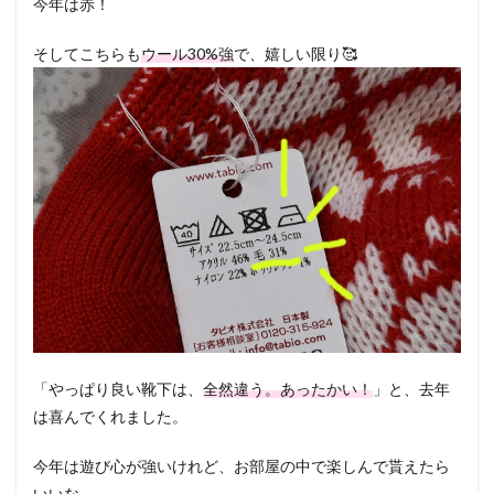
今年は赤！
そしてこちらも
ウール30%強
で、嬉しい限り
🥰
「やっぱり良い靴下は、
全然違う。あったかい！
」と、去年
は喜んでくれました。
今年は遊び心が強いけれど、お部屋の中で楽しんで貰えたら
いいな。