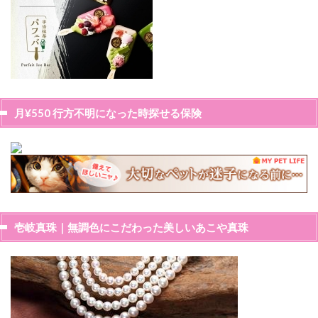
月¥550 行方不明になった時探せる保険
壱岐真珠｜無調色にこだわった美しいあこや真珠