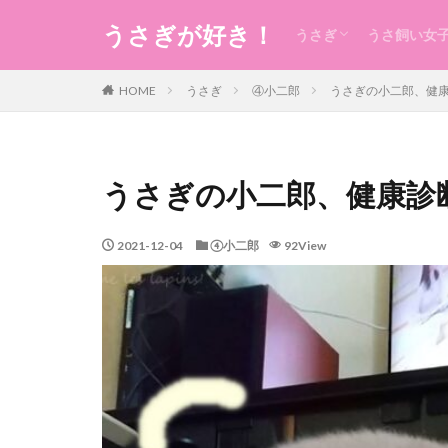
うさぎが好き！
うさぎ
うさ飼い女
うさぎの生態のこと
うさぎの食事
うさ用品
グルーミング
ケガ
今日のうさ
衣
食
住まい・暮
コスメ
健康
お稽古・レ
ギフト
日本のもの
風水
未分類
HOME
うさぎ
④小二郎
うさぎの小二郎、健
うさぎの小二郎、健康診
2021-12-04
④小二郎
92View