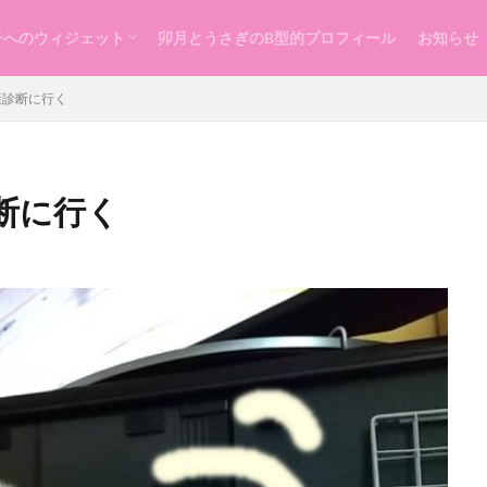
子へのウィジェット
卯月とうさぎのB型的プロフィール
お知らせ
らし
ッスン
づくり
康診断に行く
断に行く